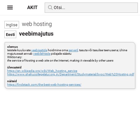
AKIT
web hosting
veebimajutus
olemus
teistele kuuluvate
veebisaitide
hoidmine oma
serveril
, tasuta või tasulise teenusena; ühine
majutussait annab
veebilehtede
pidajaile säästu
Wiktionary:
the service of hosting a web site on the Internet, making it viewable by other users
ülevaateid
https://en.wikipedia.org/wiki/Web_hosting_service
https://www.shahucollegelatur.org.in/Department/Studymaterial/bvoc/Web%20Hosting.pdf
näiteid
https://findstack.com/the-best-web-hosting-services/