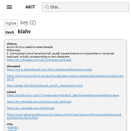
AKIT
key (2)
klahv
olemus
arvuti või muu seadme sisendseadis
Wiktionary:
6. (computing) one of several small, usually square buttons on a typewriter or computer
keyboard, mostly corresponding to text characters
https://en.wikipedia.org/wiki/Computer_keyboard
ülevaateid
https://www.daskeyboard.com/blog/mechanical-keyboard-guide/
https://dygma.com/blogs/stories/the-ultimate-guide-to-mechanical-keyboard-switches-for-
2019
http://xahlee.info/kbd/keyboard_switch_mechanisms.html
näiteid
https://duckduckgo.com/?q=typewriting+key&t=h_&iar=images&iax=images&ia=images
https://en.wikipedia.org/wiki/Computer_keyboard
https://en.wikipedia.org/wiki/Keypad
https://www.advance-africa.com/functions-of-every-key-keys-on-the-computer-keyboard-
and-their-functions.html
vt ka
-
kiirklahv
-
klahvik