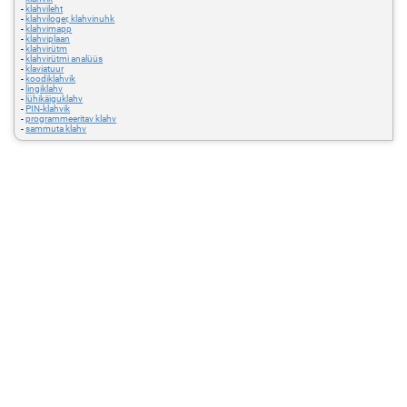
-
klahvileht
-
klahviloger, klahvinuhk
-
klahvimapp
-
klahviplaan
-
klahvirütm
-
klahvirütmi analüüs
-
klaviatuur
-
koodiklahvik
-
lingiklahv
-
lühikäiguklahv
-
PIN-klahvik
-
programmeeritav klahv
-
sammuta klahv