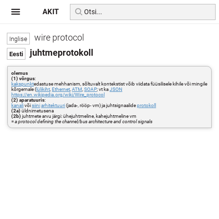
AKIT
wire protocol
juhtmeprotokoll
olemus
(1) võrgus
:
kakspunkt
edastuse mehhanism, sõltuvalt kontekstist võib viidata füüsilisele kihile või mingile
kõrgemale (
lülikiht
,
Ethernet
,
ATM
,
SOAP
; vt ka
JSON
https://en.wikipedia.org/wiki/Wire_protocol
(2) aparatuuris
:
kanali
või
siini
arhitektuuri
(jada-, rööp- vm) ja juhtsignaalide
protokoll
(2a)
üldnimetusena
(2b)
juhtmete arvu järgi: ühejuhtmeline, kahejuhtmeline vm
=
a protocol defining the channel/bus architecture and control signals