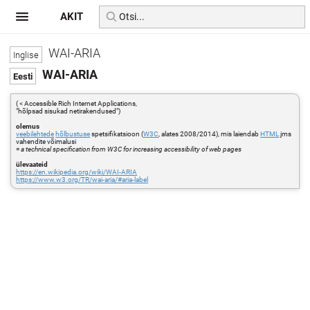
AKIT
WAI-ARIA
WAI-ARIA
( < Accessible Rich Internet Applications,
"hõlpsad sisukad netirakendused")
olemus
veebilehtede
hõlbustuse
spetsifikatsioon (
W3C
, alates 2008/2014), mis laiendab
HTML
jms
vahendite võimalusi
=
a technical specification from W3C for increasing accessibility of web pages
ülevaateid
https://en.wikipedia.org/wiki/WAI-ARIA
https://www.w3.org/TR/wai-aria/#aria-label