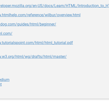
eveloper.mozilla.org/en-US/docs/Learn/HTML/Introduction_to_
w.htmlhelp.com/reference/wilbur/overview.html
mldog.com/guides/html/beginner/
ml.com/
.tutorialspoint.com/html/html_tutorial.pdf
w.w3.org/html/wg/drafts/html/master/
edium
t