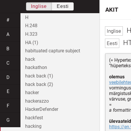
Inglise
Eesti
AKIT
H
#
H.248
H
H.323
A
H
HA (1)
B
habituated capture subject
hack
(= Hypert
C
"hüperteks
hackathon
hack back (1)
olemus
D
veebilehte
hack back (2)
vormingusü
E
hacker
märgistus
värvuse, g
hackerazzo
=
F
HackerDefender
a formatti
hackfest
G
ülevaateid
hacking
https://en