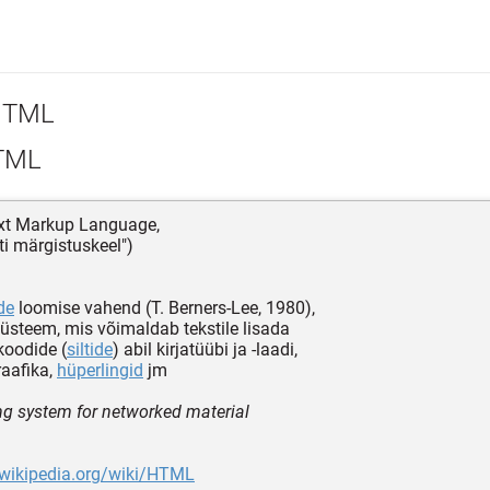
TML
TML
ext Markup Language,
ti märgistuskeel")
de
loomise vahend (T. Berners-Lee, 1980),
steem, mis võimaldab tekstile lisada
koodide (
siltide
) abil kirjatüübi ja -laadi,
raafika,
hüperlingid
jm
ng system for networked material
.wikipedia.org/wiki/HTML