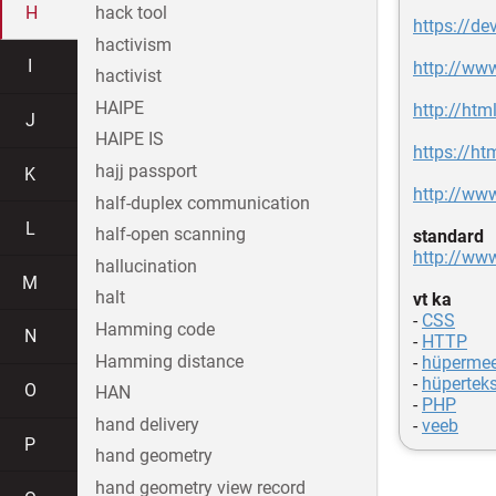
H
hack tool
https://d
hactivism
I
http://ww
hactivist
HAIPE
http://ht
J
HAIPE IS
https://ht
hajj passport
K
http://www
half-duplex communication
L
half-open scanning
standard
http://ww
hallucination
M
halt
vt ka
-
CSS
Hamming code
N
-
HTTP
Hamming distance
-
hüperme
-
hüperteks
O
HAN
-
PHP
hand delivery
-
veeb
P
hand geometry
hand geometry view record