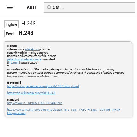
AKIT
H.248
H.248
olemus
sideteenuste
arhitektuuri
standard
segavõrkudele, mis koosnevad
traditsioonilistest telefonivõrkudest ja
pakettkommutatsiooniga
võrkudest
(
Internet
kaasa arvatud)
=
an implementation of the media gateway control protocol architecture for providing
telecommunication services across a converged internetwork consisting of public switched
telephone network and packet networks
ülevaateid
https://www.packetizer.com/ipmc/h248/history.html
https://en.wikipedia.org/wiki/H.248
standard
http://www.itu.int/rec/T-REC-H.248.1/en
https://www.itu.int/rec/dologin_pub.asp?lang=e&id=T-REC-H.248.1-201303-I!!PDF-
E&type=items