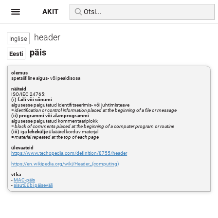
AKIT
header
päis
olemus
spetsiifiline algus- või pealdisosa
näiteid
ISO/IEC 24765:
(i) faili või sõnumi
algusesse paigutatud identifitseerimis- või juhtimisteave
=
identification or control information placed at the beginning of a file or message
(ii) programmi või alamprogrammi
algusesse paigutatud kommentaariplokk
=
block of comments placed at the beginning of a computer program or routine
(iii)
iga
lehekülje
ülaäärel korduv materjal
=
material repeated at the top of each page
ülevaateid
https://www.techopedia.com/definition/8755/header
https://en.wikipedia.org/wiki/Header_(computing)
vt ka
-
MAC-päis
-
sisutüübi päiseväli