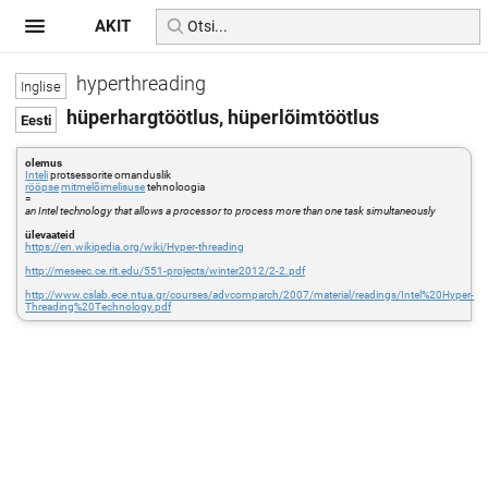
AKIT
hyperthreading
hüperhargtöötlus, hüperlõimtöötlus
olemus
Inteli
protsessorite omanduslik
rööpse
mitmelõimelisuse
tehnoloogia
=
an Intel technology that allows a processor to process more than one task simultaneously
ülevaateid
https://en.wikipedia.org/wiki/Hyper-threading
http://meseec.ce.rit.edu/551-projects/winter2012/2-2.pdf
http://www.cslab.ece.ntua.gr/courses/advcomparch/2007/material/readings/Intel%20Hyper-
Threading%20Technology.pdf