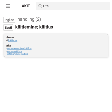
AKIT
handling (2)
käitlemine; käitlus
olemus
vt
käitlema
vt ka
-
andmekandjate käitlus
-
andmekäitlus
-
infokandjate käitlus