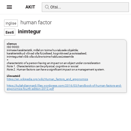
AKIT
human factor
inimtegur
olemus
ISO 9000:
inimese karakteristik, millel on toime huvialusele objektile;
karakteristikud võivad olla füüsilised, kognitiivsed ja sotsiaalsed;
inimteguritel võib olla oluline toime haldussüsteemile
=
characteristic of a person having an impact on an object under consideration
Note 1. Characteristics can be physical, cognitive or social.
Note 2. Human factors can have a significant impact on a management system
.
ülevaateid
https://en.wikipedia.org/wiki/Human_factors_and_ergonomics
https://kuliahdianmardi.files.wordpress.com/2016/03/handbook-of-human-factors-and-
ergonomics-fourth-edition-2012.pdf