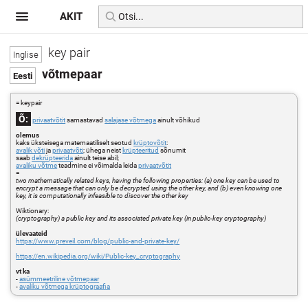
AKIT
key pair
võtmepaar
= keypair
Õ:
privaatvõtit
samastavad
salajase võtmega
ainult võhikud
olemus
kaks üksteisega matemaatiliselt seotud
krüptovõtit
:
avalik võti
ja
privaatvõti
; ühega neist
krüpteeritud
sõnumit
saab
dekrüpteerida
ainult teise abil;
avaliku võtme
teadmine ei võimalda leida
privaatvõtit
=
two mathematically related keys, having the following properties: (a) one key can be used to
encrypt a message that can only be decrypted using the other key, and (b) even knowing one
key, it is computationally infeasible to discover the other key
Wiktionary:
(cryptography) a public key and its associated private key (in public-key cryptography)
ülevaateid
https://www.preveil.com/blog/public-and-private-key/
https://en.wikipedia.org/wiki/Public-key_cryptography
vt ka
-
asümmeetriline võtmepaar
-
avaliku võtmega krüptograafia