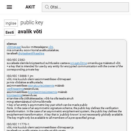
AKIT
public key
avalik võti
olemus
võtmepaari
kuuluv mittesalajane
võti
,
mis omaniku soovi korral avalikustatakse,
tavaliselt
digitaalsertifikaadiga
ISO/IEC 2382:
suvalisele olemile krüpteeritud suhtluseks vastava
privaatvõtme
omanikuga määratud võti.
=
a key that is intended for use by any entity for encrypted communication with the owner of the
corresponding private key
ISO/IEC 13888-1 jm:
võti, mis kuulub olemi asümmeetrilisse võtmepaari
ja mis võidakse avalikustada;
asümmeetrilises
signatuurisüsteemis
määrab
verifitseerimis
teisenduse,
asümmeetrilises
krüpteerimissüsteemis
määrab
krüpteerimis
teisenduse;
ei tarvitse olla üldkättesaadav, võib ka olla teada ainult
mingi ettemääratud rühma liikmeile
=
key of an entity's asymmetric key pair which can be made public
Note. In the case of an asymmetric signature scheme, the public key defines the verification
transformation. In the case of an asymmetric encipherment system, the public key defines the
encipherment transformation. A key that is 'publicly known' is not necessarily globally available.
The key might only be available to all members of a pre-specified group.
ISO/IEC 11770-1:
võti, mis kuulub olemi asümmeetrilisse võtmepaari ja
tavaliselt on avalikustatav turvalisust rikkumata