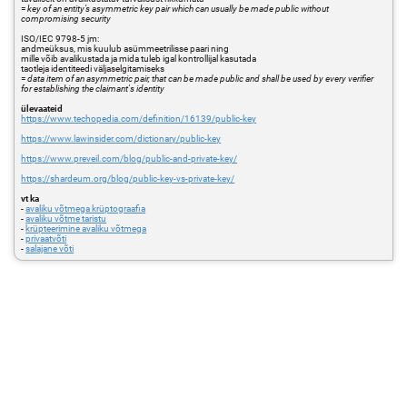
=
key of an entity’s asymmetric key pair which can usually be made public without
compromising security
ISO/IEC 9798-5 jm:
andmeüksus, mis kuulub asümmeetrilisse paari ning
mille võib avalikustada ja mida tuleb igal kontrollijal kasutada
taotleja identiteedi väljaselgitamiseks
=
data item of an asymmetric pair, that can be made public and shall be used by every verifier
for establishing the claimant's identity
ülevaateid
https://www.techopedia.com/definition/16139/public-key
https://www.lawinsider.com/dictionary/public-key
https://www.preveil.com/blog/public-and-private-key/
https://shardeum.org/blog/public-key-vs-private-key/
vt ka
-
avaliku võtmega krüptograafia
-
avaliku võtme taristu
-
krüpteerimine avaliku võtmega
-
privaatvõti
-
salajane võti