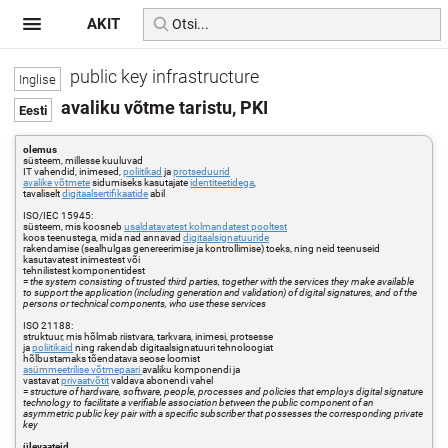
AKIT
public key infrastructure
avaliku võtme taristu, PKI
olemus
süsteem, millesse kuuluvad
IT vahendid, inimesed,
poliitikad
ja
protseduurid
avalike võtmete
sidumiseks kasutajate
identiteetidega
,
tavaliselt
digitaalsertifikaatide
abil
ISO/IEC 15945:
süsteem, mis koosneb
usaldatavatest kolmandatest pooltest
koos teenustega, mida nad annavad
digitaalsignatuuride
rakendamise (sealhulgas genereerimise ja kontrollimise) toeks, ning neid teenuseid
kasutavatest inimestest või
tehnilistest komponentidest
=
the system consisting of trusted third parties, together with the services they make available
to support the application (including generation and validation) of digital signatures, and of the
persons or technical components, who use these services
ISO 21188:
struktuur, mis hõlmab riistvara, tarkvara, inimesi, protsesse
ja
poliitikaid
ning rakendab digitaalsignatuuri tehnoloogiat
hõlbustamaks tõendatava seose loomist
asümmeetrilise võtmepaari
avaliku komponendi ja
vastavat
privaatvõtit
valdava abonendi vahel
=
structure of hardware, software, people, processes and policies that employs digital signature
technology to facilitate a verifiable association between the public component of an
asymmetric public key pair with a specific subscriber that possesses the corresponding private
key
ülevaateid