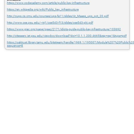
https://www.codecademy.com/article/public-key-infrastructure
https://en.wikipedia.org/wiki/Public_key_infrastructure
http://cups.cs.cmu.edu/courses/ups-fa11/slides/Ur_Maass_ups_oct_20.pdf
http://www.cse.psu.edu/~trj1/cse543-f13/slides/cse543-pki.pdf
https://www.giac.org/paper/gsec/2171/idiots-guide-public-key-infrastructure/103692
http://citeseerx.ist.psu.edu/viewdoc/download?doi=10.1.1.200.4665&rep=rep1&type=pdf
https://oaktrust.library.tamu.edu/bitstream/handle/1969.1/195007/Module%207%20Public%20
sequence=8