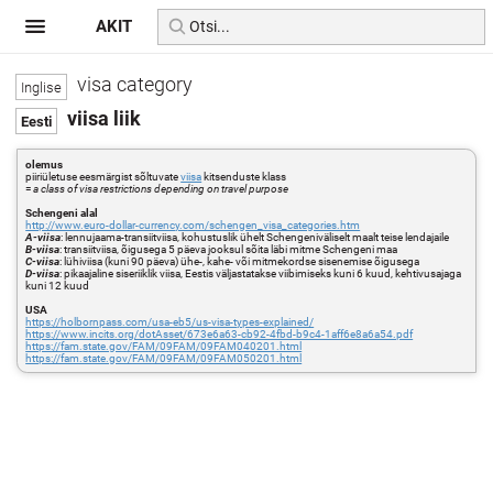
AKIT
visa category
viisa liik
olemus
piiriületuse eesmärgist sõltuvate
viisa
kitsenduste klass
=
a class of visa restrictions depending on travel purpose
Schengeni alal
http://www.euro-dollar-currency.com/schengen_visa_categories.htm
A-viisa
: lennujaama-transiitviisa, kohustuslik ühelt Schengeniväliselt maalt teise lendajaile
B-viisa
: transiitviisa, õigusega 5 päeva jooksul sõita läbi mitme Schengeni maa
C-viisa
: lühiviisa (kuni 90 päeva) ühe-, kahe- või mitmekordse sisenemise õigusega
D-viisa
: pikaajaline siseriiklik viisa, Eestis väljastatakse viibimiseks kuni 6 kuud, kehtivusajaga
kuni 12 kuud
USA
https://holbornpass.com/usa-eb5/us-visa-types-explained/
https://www.incits.org/dotAsset/673e6a63-cb92-4fbd-b9c4-1aff6e8a6a54.pdf
https://fam.state.gov/FAM/09FAM/09FAM040201.html
https://fam.state.gov/FAM/09FAM/09FAM050201.html