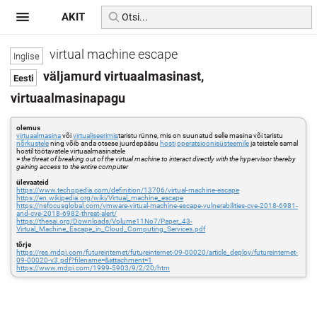
AKIT
virtual machine escape
väljamurd virtuaalmasinast,
virtuaalmasinapagu
olemus
virtuaalmasina
või
virtualiseerimis
taristu rünne, mis on suunatud selle masina või taristu
nõrkustele
ning võib anda otsese juurdepääsu
hosti
operatsioonisüsteemile
ja teistele samal
hostil töötavatele virtuaalmasinatele
=
the threat of breaking out of the virtual machine to interact directly with the hypervisor thereby
gaining access to the entire computer
ülevaateid
https://www.techopedia.com/definition/13706/virtual-machine-escape
https://en.wikipedia.org/wiki/Virtual_machine_escape
https://nsfocusglobal.com/vmware-virtual-machine-escape-vulnerabilities-cve-2018-6981-
and-cve-2018-6982-threat-alert/
https://thesai.org/Downloads/Volume11No7/Paper_43-
Virtual_Machine_Escape_in_Cloud_Computing_Services.pdf
tõrje
https://res.mdpi.com/futureinternet/futureinternet-09-00020/article_deploy/futureinternet-
09-00020-v3.pdf?filename=&attachment=1
https://www.mdpi.com/1999-5903/9/2/20/htm