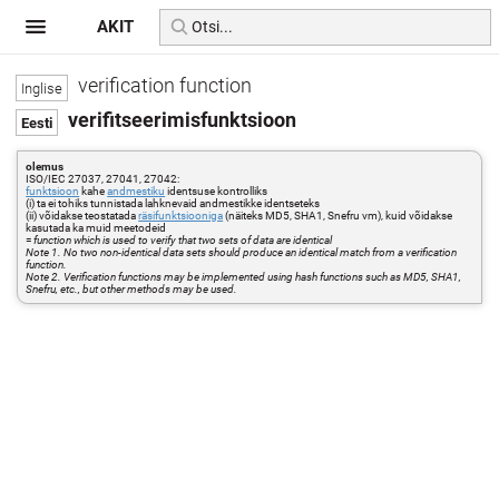
AKIT
verification function
verifitseerimisfunktsioon
olemus
ISO/IEC 27037, 27041, 27042:
funktsioon
kahe
andmestiku
identsuse kontrolliks
(i) ta ei tohiks tunnistada lahknevaid andmestikke identseteks
(ii) võidakse teostatada
räsifunktsiooniga
(näiteks MD5, SHA1, Snefru vm), kuid võidakse
kasutada ka muid meetodeid
=
function which is used to verify that two sets of data are identical
Note 1. No two non-identical data sets should produce an identical match from a verification
function.
Note 2. Verification functions may be implemented using hash functions such as MD5, SHA1,
Snefru, etc., but other methods may be used.