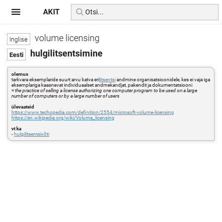
AKIT
volume licensing
hulgilitsentsimine
olemus
tarkvara eksemplaride suurt arvu katva eri
litsentsi
andmine organisatsioonidele, kes ei vaja iga
eksemplariga kaasnevat individuaalset andmekandjat, pakendit ja dokumentatsiooni
=
the practice of selling a license authorizing one computer program to be used on a large
number of computers or by a large number of users
ülevaateid
https://www.techopedia.com/definition/2554/microsoft-volume-licensing
https://en.wikipedia.org/wiki/Volume_licensing
vt ka
-
hulgilitsentsivõti