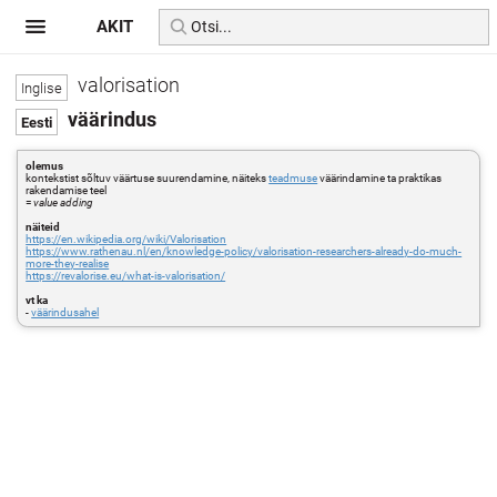
AKIT
valorisation
väärindus
olemus
kontekstist sõltuv väärtuse suurendamine, näiteks
teadmuse
väärindamine ta praktikas
rakendamise teel
=
value adding
näiteid
https://en.wikipedia.org/wiki/Valorisation
https://www.rathenau.nl/en/knowledge-policy/valorisation-researchers-already-do-much-
more-they-realise
https://revalorise.eu/what-is-valorisation/
vt ka
-
väärindusahel