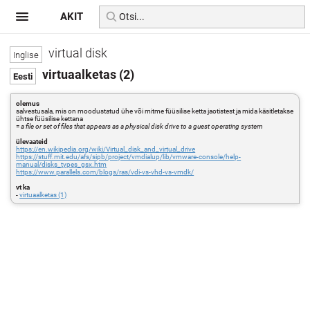
AKIT
virtual disk
virtuaalketas (2)
olemus
salvestusala, mis on moodustatud ühe või mitme füüsilise ketta jaotistest ja mida käsitletakse
ühtse füüsilise kettana
=
a file or set of files that appears as a physical disk drive to a guest operating system
ülevaateid
https://en.wikipedia.org/wiki/Virtual_disk_and_virtual_drive
https://stuff.mit.edu/afs/sipb/project/vmdialup/lib/vmware-console/help-
manual/disks_types_gsx.htm
https://www.parallels.com/blogs/ras/vdi-vs-vhd-vs-vmdk/
vt ka
-
virtuaalketas (1)