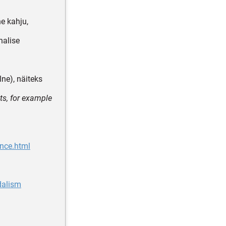
ne kahju,
halise
ne), näiteks
ets, for example
ence.html
dalism