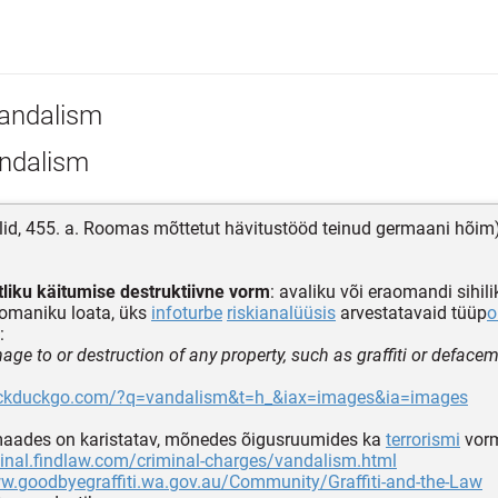
andalism
ndalism
lid, 455. a. Roomas mõttetut hävitustööd teinud germaani hõim
tliku käitumise destruktiivne vorm
: avaliku või eraomandi sihil
 omaniku loata, üks
infoturbe
riskianalüüsis
arvestatavaid tüüp
o
:
mage to or destruction of any property, such as graffiti or deface
uckduckgo.com/?q=vandalism&t=h_&iax=images&ia=images
maades on karistatav, mõnedes õigusruumides ka
terrorismi
vor
minal.findlaw.com/criminal-charges/vandalism.html
w.goodbyegraffiti.wa.gov.au/Community/Graffiti-and-the-Law