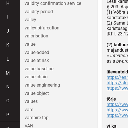
Eesti kari
H
validity confirmation service
§ 203. Asj
validity period
(1) Võõra a
I
karistatak
valley
(2) Sama te
valley bifurcation
karistuseg
J
[RT I, 23.1
valorisation
value
(2) kultuu
K
majandust
value-added
=
intention
L
value at risk
as a by-pr
value baseline
ülevaateid
M
value chain
https://en
https://st
value engineering
N
https://w
value object
tõrje
O
values
https://w
vam
https://ww
P
https://ww
vampire tap
VAN
vt ka