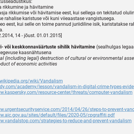
stusseadustikus:
a rikkumine ja hävitamine
sja rikkumise või hävitamise eest, kui sellega on tekitatud oluli
se rahalise karistuse või kuni viieaastase vangistusega.
o eest, kui selle on toime pannud juriidiline isik, karistatakse ra
a.
2.2014, 14 - jõust. 01.01.2015]
ri- või keskkonnaväärtuste sihilik hävitamine
(sealhulgas legaal
egevuse kaasnähtusena
al (including legal) destruction of cultural or environmental ass
oduct of economic activities
.wikipedia.org/wiki/Vandalism
udy.com/academy/lesson/vandalism-in-digital-crime-types-evid
ww.kaspersky.com/resource-center/threats/computer-vandalism
ww.urgentsecurityservice.com/2014/04/26/steps-to-prevent-van
w.aic.gov.au/sites/default/files/2020-05/cpgraffiti.pdf
w.vandalstop.com/strategies-to-reduce-and-prevent-vandalism