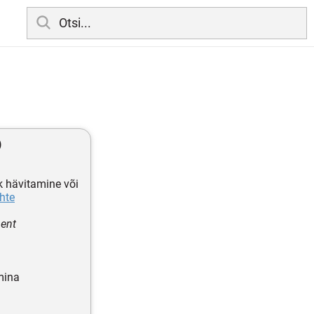
)
ik hävitamine või
hte
ment
mina