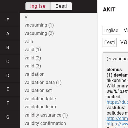
Inglise
Eesti
AKIT
V
#
vacuuming (1)
v
vacuuming (2)
A
va
vain
B
valid (1)
valid (2)
( < vandaa
C
valid (3)
olemus
validation
(1) devian
D
rikkumine
validation data (1)
Wiktionary
E
validation set
willful da
näiteid:
validation table
https://d
F
validation team
vastutus:
paljudes 
validity assurance (1)
G
http://cri
validity confirmation
https://ww