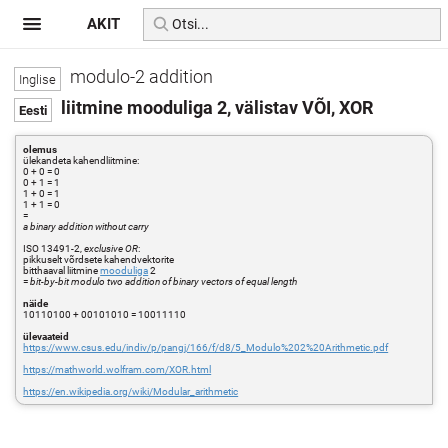
AKIT
modulo-2 addition
liitmine mooduliga 2, välistav VÕI, XOR
olemus
ülekandeta kahendliitmine:
0 + 0 = 0
0 + 1 = 1
1 + 0 = 1
1 + 1 = 0
=
a binary addition without carry
ISO 13491-2,
exclusive OR
:
pikkuselt võrdsete kahendvektorite
bitthaaval liitmine
mooduliga
2
=
bit-by-bit modulo two addition of binary vectors of equal length
näide
10110100 + 00101010 = 10011110
ülevaateid
https://www.csus.edu/indiv/p/pangj/166/f/d8/5_Modulo%202%20Arithmetic.pdf
https://mathworld.wolfram.com/XOR.html
https://en.wikipedia.org/wiki/Modular_arithmetic