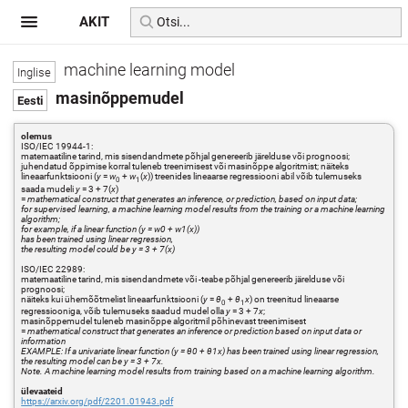
AKIT
machine learning model
masinõppemudel
olemus
ISO/IEC 19944-1:
matemaatiline tarind, mis sisendandmete põhjal genereerib järelduse või prognoosi;
juhendatud õppimise korral tuleneb treenimisest või masinõppe algoritmist; näiteks
lineaarfunktsiooni (
y
=
w
+
w
(
x
)) treenides lineaarse regressiooni abil võib tulemuseks
0
1
saada mudeli
y
= 3 + 7(
x
)
=
mathematical construct that generates an inference, or prediction, based on input data;
for supervised learning, a machine learning model results from the training or a machine learning
algorithm;
for example, if a linear function (y = w0 + w1(x))
has been trained using linear regression,
the resulting model could be y = 3 + 7(x)
ISO/IEC 22989:
matemaatiline tarind, mis sisendandmete või -teabe põhjal genereerib järelduse või
prognoosi;
näiteks kui ühemõõtmelist lineaarfunktsiooni (
y
=
θ
+
θ
x
) on treenitud lineaarse
0
1
regressiooniga, võib tulemuseks saadud mudel olla
y
= 3 + 7
x
;
masinõppemudel tuleneb masinõppe algoritmil põhinevast treenimisest
=
mathematical construct that generates an inference or prediction based on input data or
information
EXAMPLE: If a univariate linear function (y = θ0 + θ1x) has been trained using linear regression,
the resulting model can be y = 3 + 7x.
Note. A machine learning model results from training based on a machine learning algorithm.
ülevaateid
https://arxiv.org/pdf/2201.01943.pdf