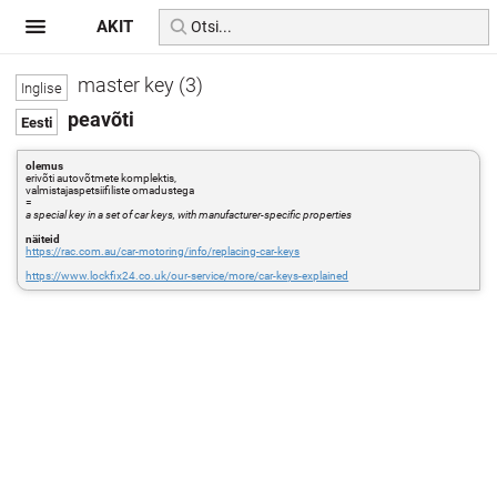
AKIT
master key (3)
peavõti
olemus
erivõti autovõtmete komplektis,
valmistajaspetsiifiliste omadustega
=
a special key in a set of car keys, with manufacturer-specific properties
näiteid
https://rac.com.au/car-motoring/info/replacing-car-keys
https://www.lockfix24.co.uk/our-service/more/car-keys-explained