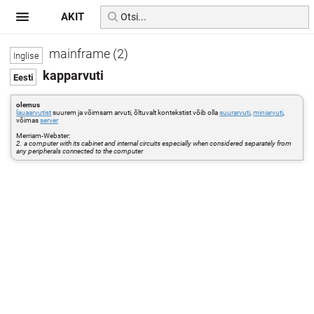
AKIT
mainframe (2)
kapparvuti
olemus
lauaarvutist
suurem ja võimsam arvuti, õltuvalt kontekstist võib olla
suurarvuti
,
miniarvuti
,
võimas
server
Merriam-Webster:
2. a computer with its cabinet and internal circuits especially when considered separately from
any peripherals connected to the computer