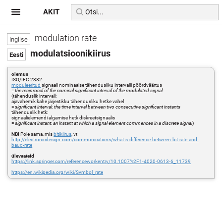
AKIT
modulation rate
modulatsioonikiirus
olemus
ISO/IEC 2382:
moduleeritud
signaali nominaalse tähendusliku intervalli pöördväärtus
=
the reciprocal of the nominal significant interval of the modulated signal
(tähenduslik intervall:
ajavahemik kahe järjestikku tähendusliku hetke vahel
=
significant interval: the time interval between two consecutive significant instants
tähenduslik hetk:
signaalielemendi algamise hetk diskreetsignaalis
=
significant instant: an instant at which a signal element commences in a discrete signal
)
NB!
Pole sama, mis
bitikiirus
, vt
http://electronicdesign.com/communications/what-s-difference-between-bit-rate-and-
baud-rate
ülevaateid
https://link.springer.com/referenceworkentry/10.1007%2F1-4020-0613-6_11739
https://en.wikipedia.org/wiki/Symbol_rate