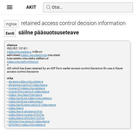
AKIT
retained access control decision information
säilne pääsuotsuseteave
olemus
ISO/IEC 10181:
pääsuotsuseteave
, mille on
eelmistest
pääsu reguleerimise
otsustest
tulevasteks otsusteks säilitanud
pääsuotsusefunktsioon
=
ADI which has been retained by an ADF from earlier access control decisions for use in future
access control decisions
vt ka
-
algataja pääsuotsuseteave
-
algatajaga seotud pääsuteave
-
operandi pääsuotsuseteave
-
operandiga seotud pääsuteave
-
pääsu reguleerimise teave
-
pääsutaotluse pääsuotsuseteave
-
pääsutaotluse pääsuteave
-
pääsutaotlusega seotud pääsuteave
-
pääsuteave
-
pääsuteave algataja kohta
-
pääsuteave operandi kohta
-
pääsuteave sihtolemi kohta
-
sihtolemiga seotud pääsuteave
-
sihtolemi pääsuotsuseteave