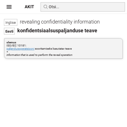
AKIT
revealing confidentiality information
konfidentsiaalsuspaljanduse teave
olemus
ISO/IEC 10181:
paljandusoperatsiooni
sooritamiseks kasutatav teave
=
information that is used to perform the reveal operation