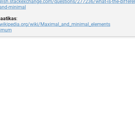
glish.stackexchange.com/questions/277236/what-is-the-differe
and-minimal
aatikas
:
n.wikipedia.org/wiki/Maximal_and_minimal_elements
nimum