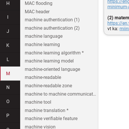
https://en
H
MAC flooding
minimum-
MAC header
I
(2) matem
machine authentication (1)
https://e
machine authentication (2)
vt ka:
mii
J
machine language
machine learning
K
machine learning algorithm *
L
machine learning model
machine-oriented language
M
machine-readable
machine-readable zone
N
machine to machine communication
O
machine tool
machine translation *
P
machine verifiable feature
machine vision