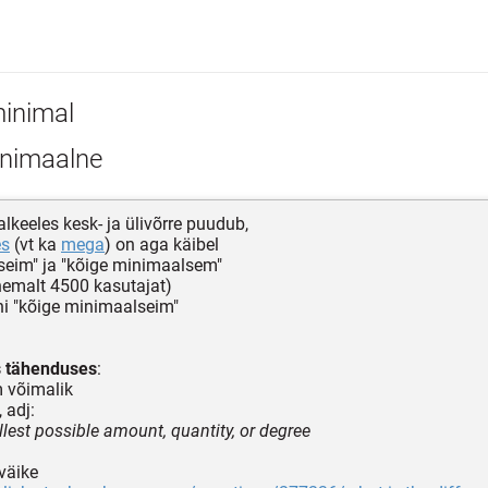
inimal
nimaalne
keeles kesk- ja ülivõrre puudub,
es
(vt ka
mega
) on aga käibel
seim" ja "kõige minimaalsem"
hemalt 4500 kasutajat)
i "kõige minimaalseim"
s tähenduses
:
 võimalik
 adj:
llest possible amount, quantity, or degree
väike