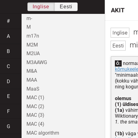
Inglise
Eesti
AKIT
m-
#
M
m
m17n
A
mi
M2M
B
M2UA
M3AAWG
normaal
Õ:
C
kõmukeel
M&A
"minimaal
MAA
(kokku vä
D
ning kogun
MaaS
E
MAC (1)
olemus
(1) üldise
MAC (2)
(1a)
vähim
F
MAC (3)
Wiktionary,
1. the sma
MAC (4)
G
MAC algorithm
(1b)
väga 