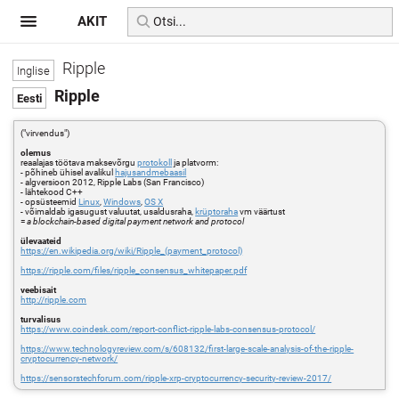
AKIT
Ripple
Ripple
("virvendus")
olemus
reaalajas töötava maksevõrgu
protokoll
ja platvorm:
- põhineb ühisel avalikul
hajusandmebaasil
- algversioon 2012, Ripple Labs (San Francisco)
- lähtekood C++
- opsüsteemid
Linux
,
Windows
,
OS X
- võimaldab igasugust valuutat, usaldusraha,
krüptoraha
vm väärtust
=
a blockchain-based digital payment network and protocol
ülevaateid
https://en.wikipedia.org/wiki/Ripple_(payment_protocol)
https://ripple.com/files/ripple_consensus_whitepaper.pdf
veebisait
http://ripple.com
turvalisus
https://www.coindesk.com/report-conflict-ripple-labs-consensus-protocol/
https://www.technologyreview.com/s/608132/first-large-scale-analysis-of-the-ripple-
cryptocurrency-network/
https://sensorstechforum.com/ripple-xrp-cryptocurrency-security-review-2017/