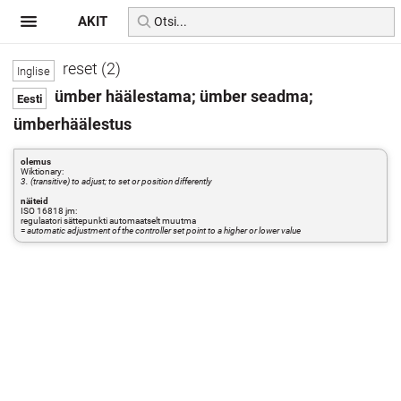
AKIT
reset (2)
ümber häälestama; ümber seadma;
ümberhäälestus
olemus
Wiktionary:
3. (transitive) to adjust; to set or position differently
näiteid
ISO 16818 jm:
regulaatori sättepunkti automaatselt muutma
=
automatic adjustment of the controller set point to a higher or lower value