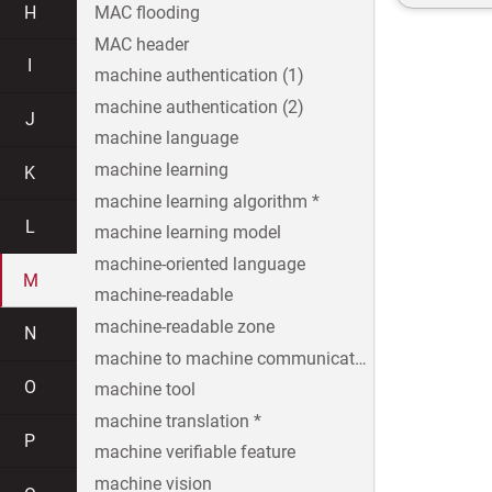
H
MAC flooding
MAC header
I
machine authentication (1)
machine authentication (2)
J
machine language
machine learning
K
machine learning algorithm *
L
machine learning model
machine-oriented language
M
machine-readable
machine-readable zone
N
machine to machine communication
O
machine tool
machine translation *
P
machine verifiable feature
machine vision