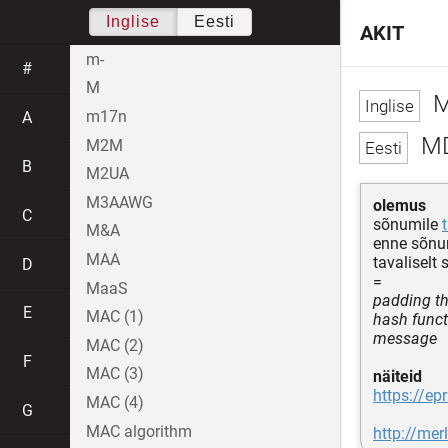
Inglise
Eesti
AKIT
m-
#
M
M
m17n
A
MD
M2M
B
M2UA
M3AAWG
olemus
C
sõnumile
M&A
enne sõnu
MAA
tavaliselt
D
=
MaaS
padding th
E
MAC (1)
hash funct
message
MAC (2)
F
MAC (3)
näiteid
https://ep
MAC (4)
G
MAC algorithm
http://me