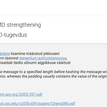
D strengthening
-tugevdus
täidise
lisamine määratud pikkuseni
mi räsimist
itereeritud räsifunktsiooniga
,
 sisaldab täidis sõnumi algpikkuse väärtust
e message to a specified length before hashing the message wit
ion, whereas the padding usually contains the value of the origin
rint.iacr.org/2005/397.pdf
rlot.usc.edu/cs530-s09/papers/Cheng08b.pdf