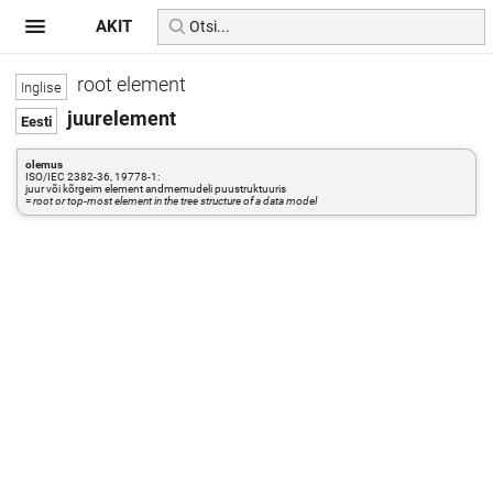
AKIT
root element
juurelement
olemus
ISO/IEC 2382-36, 19778-1:
juur või kõrgeim element andmemudeli puustruktuuris
=
root or top-most element in the tree structure of a data model