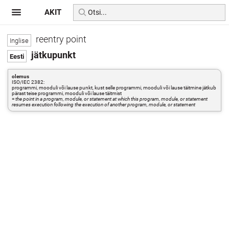
AKIT
reentry point
jätkupunkt
olemus
ISO/IEC 2382:
programmi, mooduli või lause punkt, kust selle programmi, mooduli või lause täitmine jätkub
pärast teise programmi, mooduli või lause täitmist
=
the point in a program, module, or statement at which this program, module, or statement
resumes execution following the execution of another program, module, or statement