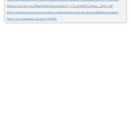
https://www.dni.gov/files/ODNI/documents/21-113_MASINT_Primer__2022.pdf
https://greydynamics.com/a-guide-to-measurement-and-signature-intelligence-masint/
https://encyclopedia.pub/entry/33058