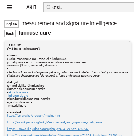
AKIT
measurement and signature intelligence
tunnuseluure
= MASINT
("mõõte- ja käekirjaluure")
olemus
üks luureandmete kogumise tehnilisi harusid,
püüab püsivate või dünaamiliste sihtallikate eristustunnuseid
avastada, jälitada, tuvastada, kirjeldada
=
a technical branch of intelligence gathering, which serves to detect, track, identify or describe the
distinctive characteristics (signatures) of fixed or dynamic target sources
alaliigid
rohkeid alaliike rühmitatakse
alustehnoloogia järgi, näiteks
-
akustiline luure
-
infrapunaluure
rakendusvaldkonna järgi, näiteks
- geofüüsiline luure
- materjaliluure
ülevaateid
https://fas.org/irp/program/masint.htm
https://en.wikipedia.org/wiki/Measurement_and_signature_intelligence
https://usnwc.libguides.com/c.php?g=494120&p=3420737
https://us.sagepub.com/sites/default/files/upm-assets/71503_book_item_71503.pdf