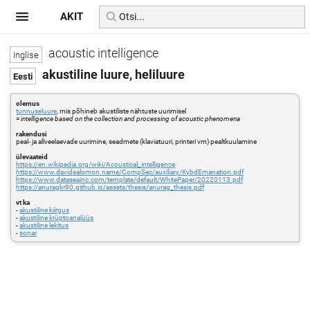
AKIT
acoustic intelligence
akustiline luure, heliluure
olemus
tunnuseluure
, mis põhineb akustiliste nähtuste uurimisel
=
intelligence based on the collection and processing of acoustic phenomena
rakendusi
peal- ja allveelaevade uurimine, seadmete (klaviatuuri, printeri vm) pealtkuulamine
ülevaateid
https://en.wikipedia.org/wiki/Acoustical_intelligence
https://www.davidsalomon.name/CompSec/auxiliary/KybdEmanation.pdf
https://www.dataseainc.com/template/default/WhitePaper/20220113.pdf
https://anuragkr90.github.io/assets/thesis/anurag_thesis.pdf
vt ka
-
akustiline kiirgus
-
akustiline krüptoanalüüs
-
akustiline lekitus
-
sonar