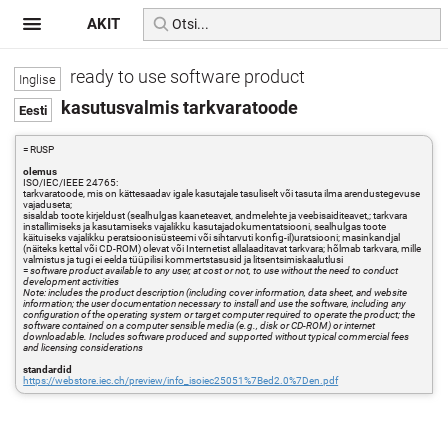
AKIT
ready to use software product
kasutusvalmis tarkvaratoode
= RUSP
olemus
ISO/IEC/IEEE 24765:
tarkvaratoode, mis on kättesaadav igale kasutajale tasuliselt või tasuta ilma arendustegevuse
vajaduseta;
sisaldab toote kirjeldust (sealhulgas kaaneteavet, andmelehte ja veebisaiditeavet,; tarkvara
installimiseks ja kasutamiseks vajalikku kasutajadokumentatsiooni, sealhulgas toote
käituiseks vajalikku peratsioonisüsteemi või sihtarvuti konfig-il)uratsiooni; masinkandjal
(näiteks kettal või CD-ROM) olevat või Internetist allalaaditavat tarkvara; hõlmab tarkvara, mille
valmistus ja tugi ei eelda tüüpilisi kommertstasusid ja litsentsimiskaalutlusi
=
software product available to any user, at cost or not, to use without the need to conduct
development activities
Note: includes the product description (including cover information, data sheet, and website
information; the user documentation necessary to install and use the software, including any
configuration of the operating system or target computer required to operate the product; the
software contained on a computer sensible media (e.g., disk or CD-ROM) or internet
downloadable. Includes software produced and supported without typical commercial fees
and licensing considerations
standardid
https://webstore.iec.ch/preview/info_isoiec25051%7Bed2.0%7Den.pdf