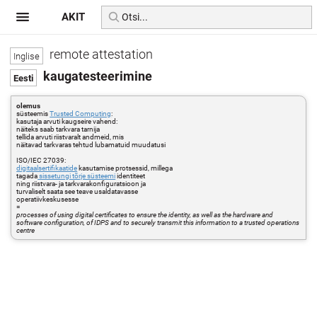
AKIT
remote attestation
kaugatesteerimine
olemus
süsteemis
Trusted Computing
:
kasutaja arvuti kaugseire vahend:
näiteks saab tarkvara tarnija
tellida arvuti riistvaralt andmeid, mis
näitavad tarkvaras tehtud lubamatuid muudatusi
ISO/IEC 27039:
digitaalsertifikaatide
kasutamise protsessid, millega
tagada
sissetungi tõrje süsteemi
identiteet
ning riistvara- ja tarkvarakonfiguratsioon ja
turvaliselt saata see teave usaldatavasse
operatiivkeskusesse
=
processes of using digital certificates to ensure the identity, as well as the hardware and
software configuration, of IDPS and to securely transmit this information to a trusted operations
centre