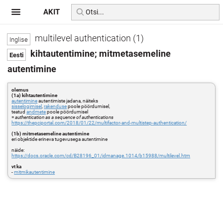
AKIT
multilevel authentication (1)
kihtautentimine; mitmetasemeline
autentimine
olemus
(1a) kihtautentimine
autentimine
autentimiste jadana, näiteks
sisselogimisel
,
rakenduse
poole pöördumisel,
teatud
andmete
poole pöördumisel
=
authentication as a sequence of authentications
https://thepciportal.com/2018/01/22/multifactor-and-multistep-authentication/
(1b) mitmetasemeline autentimine
eri objektide erineva tugevusega autentimine
näide:
https://docs.oracle.com/cd/B28196_01/idmanage.1014/b15988/multilevel.htm
vt ka
-
mitmikautentimine