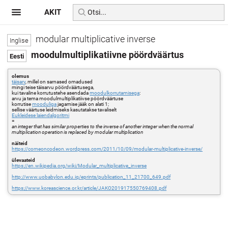
AKIT
modular multiplicative inverse
moodulmultiplikatiivne pöördväärtus
olemus
täisarv
, millel on sarnased omadused
mingi teise täisarvu pöördväärtusega,
kui tavaline korrutustehe asendada
moodulkorrutamisega
:
arvu ja tema moodulmultiplikatiivse pöördväärtuse
korrutise
mooduliga
jagamise jääk on alati 1;
sellise väärtuse leidmiseks kasutatakse tavaliselt
Eukleidese laiendalgoritmi
=
an integer that has similar properties to the inverse of another integer when the normal
multiplication operation is replaced by modular multiplication
näiteid
https://comeoncodeon.wordpress.com/2011/10/09/modular-multiplicative-inverse/
ülevaateid
https://en.wikipedia.org/wiki/Modular_multiplicative_inverse
http://www.uobabylon.edu.iq/eprints/publication_11_21700_649.pdf
https://www.koreascience.or.kr/article/JAKO201917550769408.pdf