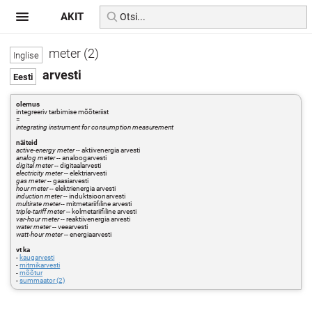
AKIT
meter (2)
arvesti
olemus
integreeriv tarbimise mõõteriist
=
integrating instrument for consumption measurement
näiteid
active-energy meter
-- aktiivenergia arvesti
analog meter
-- analoogarvesti
digital meter
-- digitaalarvesti
electricity meter
-- elektriarvesti
gas meter
-- gaasiarvesti
hour meter
-- elektrienergia arvesti
induction meter
-- induktsioonarvesti
multirate meter
-- mitmetariifiline arvesti
triple-tariff meter
-- kolmetariifiline arvesti
var-hour meter
-- reaktiivenergia arvesti
water meter
-- veearvesti
watt-hour meter
-- energiaarvesti
vt ka
-
kaugarvesti
-
mitmikarvesti
-
mõõtur
-
summaator (2)