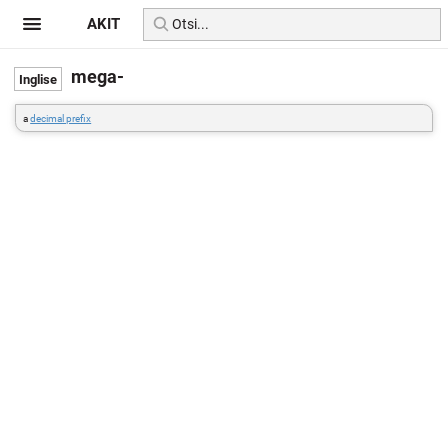
AKIT
mega-
a
decimal prefix