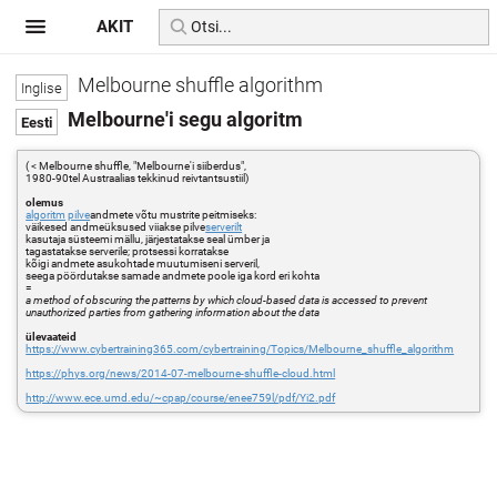
AKIT
Melbourne shuffle algorithm
Melbourne'i segu algoritm
( < Melbourne shuffle, "Melbourne'i siiberdus",
1980-90tel Austraalias tekkinud reivtantsustiil)
olemus
algoritm
pilve
andmete võtu mustrite peitmiseks:
väikesed andmeüksused viiakse pilve
serverilt
kasutaja süsteemi mällu, järjestatakse seal ümber ja
tagastatakse serverile; protsessi korratakse
kõigi andmete asukohtade muutumiseni serveril,
seega pöördutakse samade andmete poole iga kord eri kohta
=
a method of obscuring the patterns by which cloud-based data is accessed to prevent
unauthorized parties from gathering information about the data
ülevaateid
https://www.cybertraining365.com/cybertraining/Topics/Melbourne_shuffle_algorithm
https://phys.org/news/2014-07-melbourne-shuffle-cloud.html
http://www.ece.umd.edu/~cpap/course/enee759l/pdf/Yi2.pdf