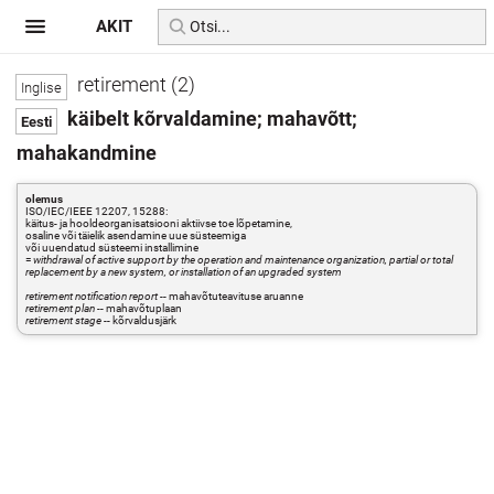
AKIT
retirement (2)
käibelt kõrvaldamine; mahavõtt;
mahakandmine
olemus
ISO/IEC/IEEE 12207, 15288:
käitus- ja hooldeorganisatsiooni aktiivse toe lõpetamine,
osaline või täielik asendamine uue süsteemiga
või uuendatud süsteemi installimine
=
withdrawal of active support by the operation and maintenance organization, partial or total
replacement by a new system, or installation of an upgraded system
retirement notification report
-- mahavõtuteavituse aruanne
retirement plan
-- mahavõtuplaan
retirement stage
-- kõrvaldusjärk