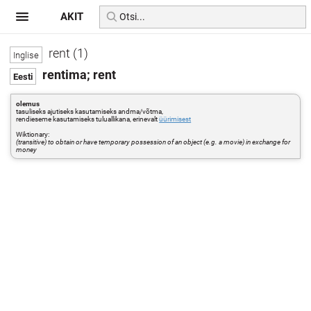
AKIT
rent (1)
rentima; rent
olemus
tasuliseks ajutiseks kasutamiseks andma/võtma,
rendieseme kasutamiseks tuluallikana, erinevalt
üürimisest
Wiktionary:
(transitive) to obtain or have temporary possession of an object (e.g. a movie) in exchange for
money