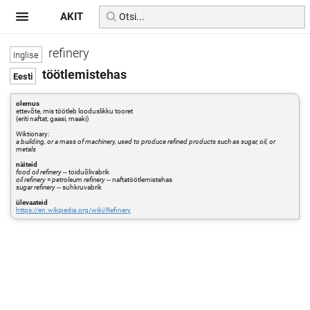
AKIT
refinery
töötlemistehas
olemus
ettevõte, mis töötleb looduslikku tooret
(eriti naftat, gaasi, maaki)
Wiktionary:
a building, or a mass of machinery, used to produce refined products such as sugar, oil, or
metals
näiteid
food oil refinery
-- toiduõlivabrik
oil refinery
=
petroleum refinery
-- naftatöötlemistehas
sugar refinery
-- suhkruvabrik
ülevaateid
https://en.wikipedia.org/wiki/Refinery