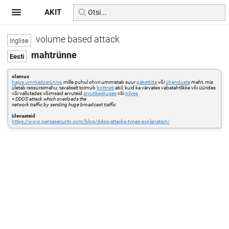
AKIT
volume based attack
mahtrünne
olemus
hajus ummistusrünne
, mille puhul ohvri ummistab suur
pakettide
või
ühenduste
maht, mis
ületab ressursimahu; tavaliselt toimub
bottneti
abil, kuid ka värvates vabatahtlikke või üürides
või vallutades võimsaid arvuteid
arvutikeskuses
või
pilves
=
DDOS attack which overloads the
network traffic by sending huge broadcast traffic
ülevaateid
https://www.pentasecurity.com/blog/ddos-attacks-types-explanation/