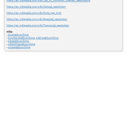
https://en.wikipedia.org/wiki/List_of_common_display_resolutions
https://en.wikipedia.org/wiki/Optical_resolution
https://en.wikipedia.org/wiki/Dots_per_inch
https://en.wikipedia.org/wiki/Spectral_resolution
https://en.wikipedia.org/wiki/Temporal_resolution
vt ka
-
jõueraldusvõime
-
kujutise eraldusvõime, pildi eraldusvõime
-
pikieraldusvõime
-
põikrõhteraldusvõime
-
püsteraldusvõime