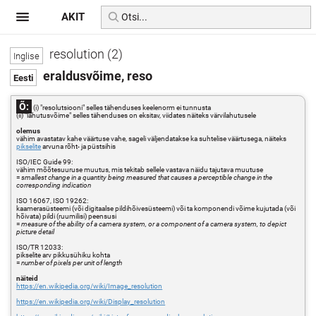
AKIT
resolution (2)
eraldusvõime, reso
Õ:
(i) "resolutsiooni" selles tähenduses keelenorm ei tunnusta
(ii) "lahutusvõime" selles tähenduses on eksitav, viidates näiteks värvilahutusele
olemus
vähim avastatav kahe väärtuse vahe, sageli väljendatakse ka suhtelise väärtusega, näiteks
pikselite
arvuna rõht- ja püstsihis
ISO/IEC Guide 99:
vähim mõõtesuuruse muutus, mis tekitab sellele vastava näidu tajutava muutuse
=
smallest change in a quantity being measured that causes a perceptible change in the
corresponding indication
ISO 16067, ISO 19262:
kaamerasüsteemi (või digitaalse pildihõivesüsteemi) või ta komponendi võime kujutada (või
hõivata) pildi (ruumilisi) peensusi
=
measure of the ability of a camera system, or a component of a camera system, to depict
picture detail
ISO/TR 12033:
pikselite arv pikkusühiku kohta
=
number of pixels per unit of length
näiteid
https://en.wikipedia.org/wiki/Image_resolution
https://en.wikipedia.org/wiki/Display_resolution