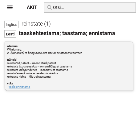
AKIT
reinstate (1)
taaskehtestama; taastama; ennistama
olemus
Wiktionary:
2. (transitive) to bring back into use or existence; resurrect
näiteid
reinstated patent
-- ueendatud patent
reinstate in possession
-- omandiõigust taastama
reinstate independence
-- iseseisvust taastama
reinstatement value
-- taastamisväärtus
reinstate rights
-- õigusi taastama
vt ka
-
tööle ennistama