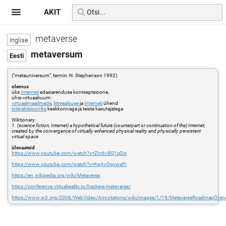
AKIT
metaverse
metaversum
("metauniversum", termin: N. Stephenson 1992)
olemus
üks
Interneti
edasiarenduse kontseptsioone,
ühis-virtuaalruum:
virtuaalmaailmade
,
liitreaalsuse
ja
Interneti
ühend
interaktsiooniks
keskkonnaga ja teiste kasutajatega
Wiktionary:
1. (science fiction, Internet) a hypothetical future (counterpart or continuation of the) Internet,
created by the convergence of virtually enhanced physical reality and physically persistent
virtual space
ülevaateid
https://www.youtube.com/watch?v=ZIn6v8Q1qDo
https://www.youtube.com/watch?v=hgAyOgywafY
https://en.wikipedia.org/wiki/Metaverse
https://conference.virtualreality.to/hackers-metaverse/
https://www.w3.org/2008/WebVideo/Annotations/wiki/images/1/19/MetaverseRoadmapOverv