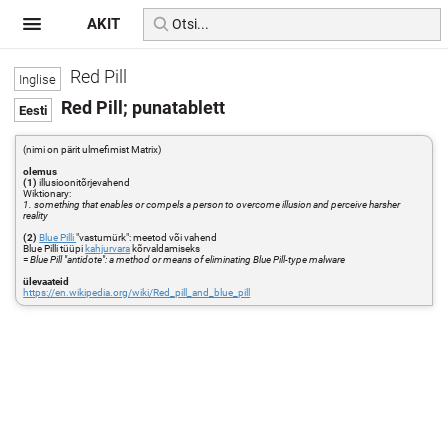
AKIT
Red Pill
Red Pill; punatablett
(nimi on pärit ulmefimist Matrix)
olemus
(1)
illusioonitõrjevahend
Wiktionary:
1. something that enables or compels a person to overcome illusion and perceive harsher
reality
(2)
Blue Pilli
"vastumürk": meetod või vahend
Blue Pilli tüüpi
kahjurvara
kõrvaldamiseks
=
Blue Pill "antidote": a method or means of eliminating Blue Pill-type malware
ülevaateid
https://en.wikipedia.org/wiki/Red_pill_and_blue_pill